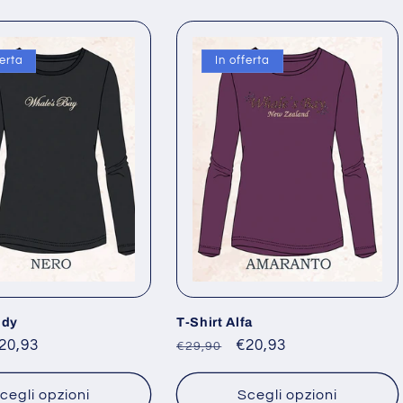
ferta
In offerta
ndy
T-Shirt Alfa
rezzo
20,93
Prezzo
Prezzo
€20,93
€29,90
contato
di
scontato
listino
cegli opzioni
Scegli opzioni