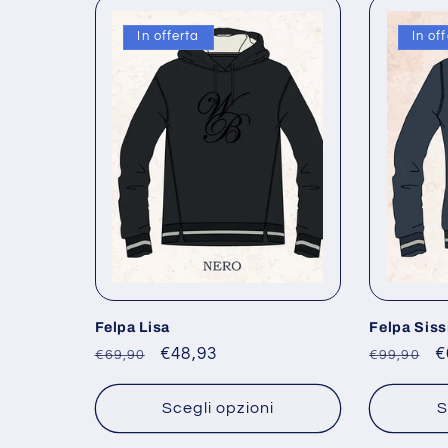
In offerta
In of
Felpa Lisa
Felpa Siss
Prezzo
Prezzo
€48,93
Prezzo
P
€
€69,90
€99,90
di
scontato
di
s
listino
listino
Scegli opzioni
S