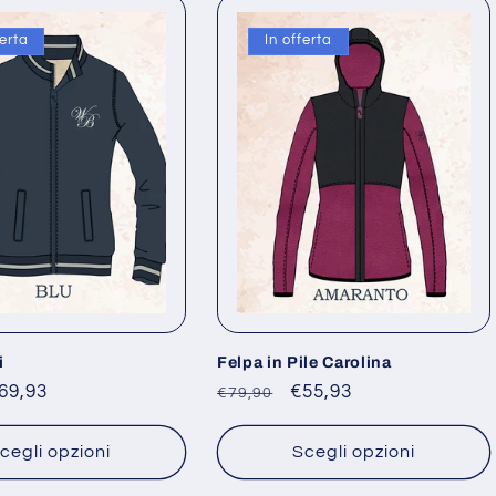
ferta
In offerta
i
Felpa in Pile Carolina
rezzo
69,93
Prezzo
Prezzo
€55,93
€79,90
contato
di
scontato
listino
cegli opzioni
Scegli opzioni