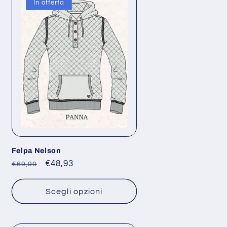
In offerta
Felpa Nelson
Prezzo
Prezzo
€48,93
€69,90
di
scontato
listino
Scegli opzioni