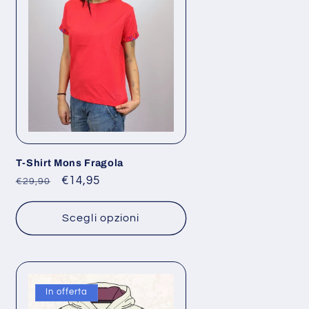
T-Shirt Mons Fragola
Prezzo
Prezzo
€14,95
€29,90
di
scontato
listino
Scegli opzioni
In offerta