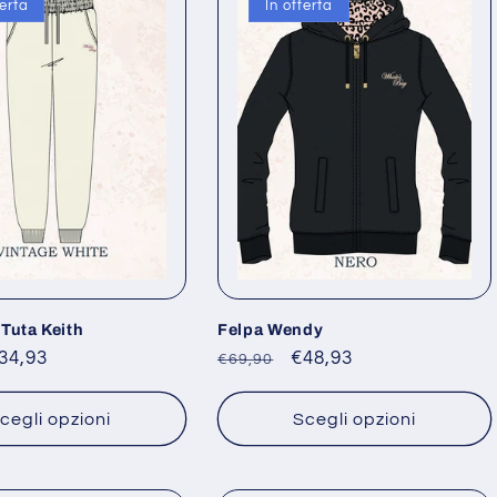
ferta
In offerta
Tuta Keith
Felpa Wendy
rezzo
34,93
Prezzo
Prezzo
€48,93
€69,90
contato
di
scontato
listino
cegli opzioni
Scegli opzioni