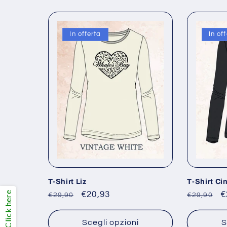
In offerta
In of
T-Shirt Liz
T-Shirt Ci
Click here
Prezzo
Prezzo
€20,93
Prezzo
P
€
€29,90
€29,90
di
scontato
di
s
listino
listino
Scegli opzioni
S