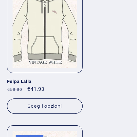
Felpa Lalla
Prezzo
Prezzo
€41,93
€59,90
di
scontato
listino
Scegli opzioni