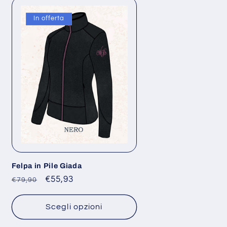
In offerta
Felpa in Pile Giada
Prezzo
Prezzo
€55,93
€79,90
di
scontato
listino
Scegli opzioni