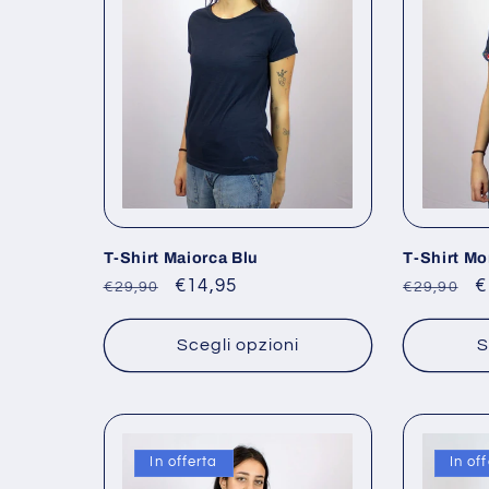
e
z
i
o
n
T-Shirt Maiorca Blu
T-Shirt Mo
Prezzo
Prezzo
€14,95
Prezzo
P
€
€29,90
€29,90
e
di
scontato
di
s
listino
listino
Scegli opzioni
S
:
In offerta
In of