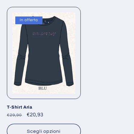
In offerta
T-Shirt Aria
Prezzo
Prezzo
€20,93
€29,90
di
scontato
listino
Scegli opzioni