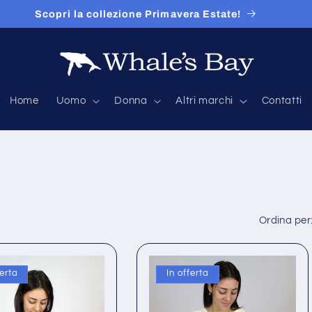
30% di sconto su tutto il sito!
Home
Uomo
Donna
Altri marchi
Contatti
Ordina per
ferta
In offerta