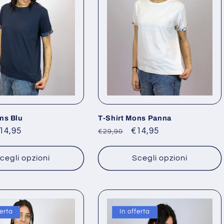
ns Blu
T-Shirt Mons Panna
rezzo
14,95
Prezzo
Prezzo
€14,95
€29,90
contato
di
scontato
listino
cegli opzioni
Scegli opzioni
ferta
In offerta