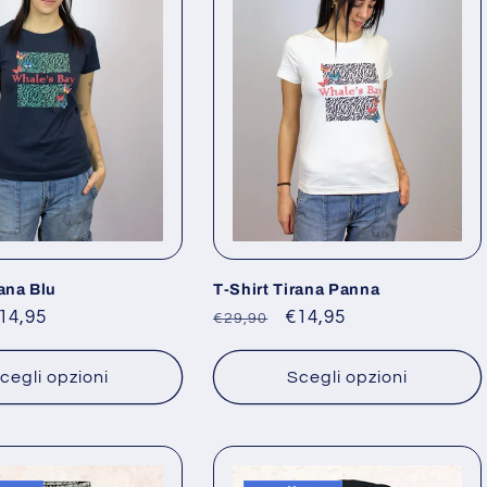
rana Blu
T-Shirt Tirana Panna
rezzo
14,95
Prezzo
Prezzo
€14,95
€29,90
contato
di
scontato
listino
cegli opzioni
Scegli opzioni