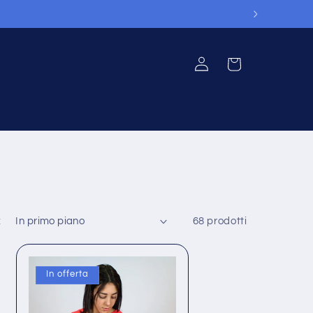
Accedi
Carrello
:
68 prodotti
In offerta