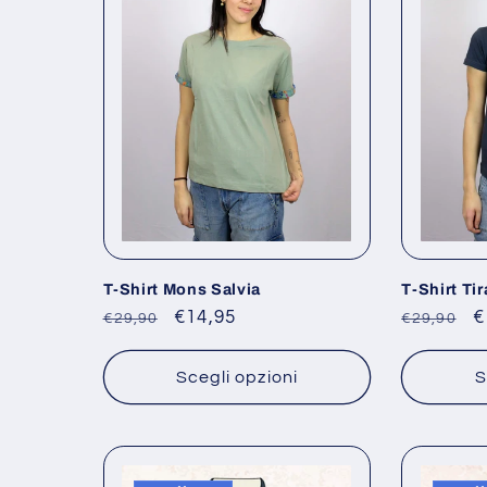
T-Shirt Mons Salvia
T-Shirt Ti
Prezzo
Prezzo
€14,95
Prezzo
P
€
€29,90
€29,90
di
scontato
di
s
listino
listino
Scegli opzioni
S